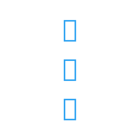


