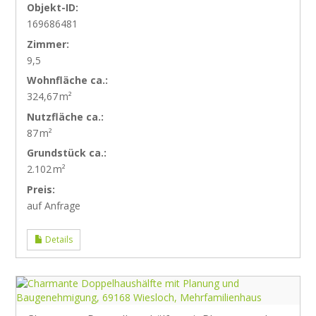
Objekt-ID:
169686481
Zimmer:
9,5
Wohnfläche ca.:
324,67 m²
Nutzfläche ca.:
87 m²
Grund­stück ca.:
2.102 m²
Preis:
auf Anfrage
Details