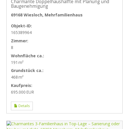
Charmante Doppelhaushälfte mit Planung und
Baugenehmigung
69168 Wiesloch, Mehrfamilienhaus
Objekt-ID:
165389964
Zimmer:
8
Wohnfläche ca.:
191 m²
Grund­stück ca.:
468 m²
Kaufpreis:
695.000 EUR
Details