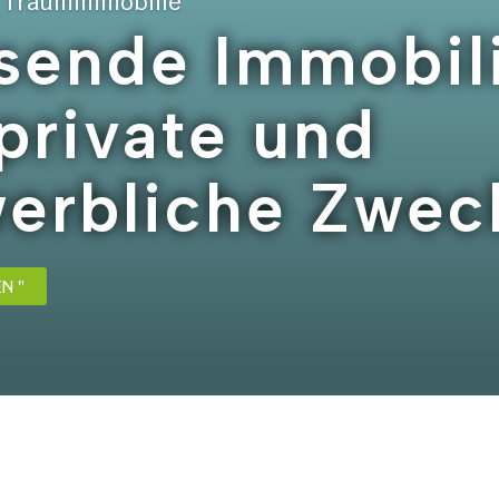
r Traumimmobilie
sende Immobil
 private und
erbliche Zwec
EN