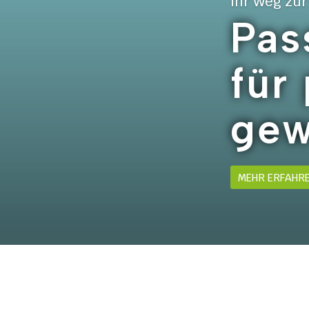
Ihr Weg zu
Pas
für
gew
MEHR ERFAHR