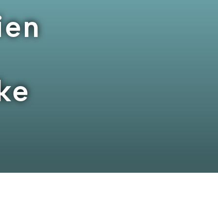
ien
ke