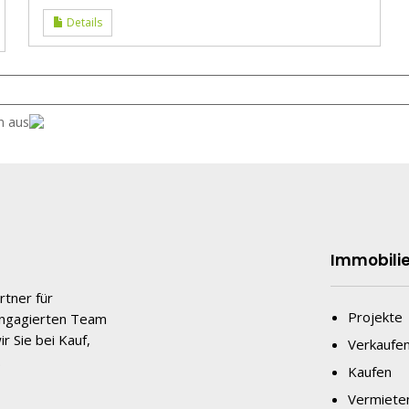
Details
n aus
Immobili
rtner für
Projekte
engagierten Team
r Sie bei Kauf,
Verkaufe
.
Kaufen
Vermiete